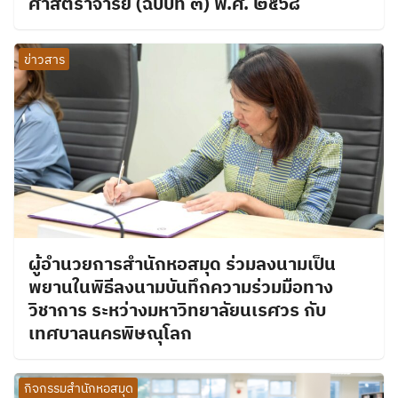
ศาสตราจารย์ (ฉบับที่ ๓) พ.ศ. ๒๕๖๘
ข่าวสาร
ผู้อำนวยการสำนักหอสมุด ร่วมลงนามเป็น
พยานในพิธีลงนามบันทึกความร่วมมือทาง
วิชาการ ระหว่างมหาวิทยาลัยนเรศวร กับ
เทศบาลนครพิษณุโลก
กิจกรรมสำนักหอสมุด