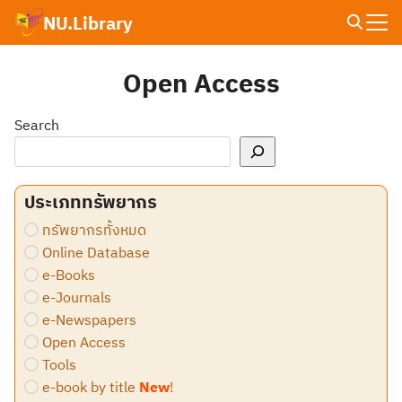
Skip
NU.Library
to
Search
content
for:
Open Access
Search
ประเภททรัพยากร
ทรัพยากรทั้งหมด
Online Database
e-Books
e-Journals
e-Newspapers
Open Access
Tools
e-book by title
New
!