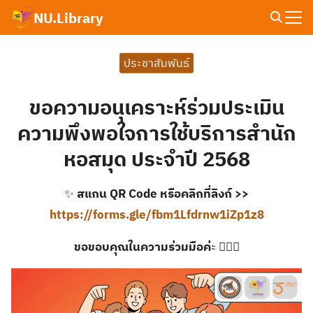
Skip
NU.Library
to
Search
content
for:
ประชาสัมพันธ์
ขอความอนุเคราะห์ร่วมประเมิน
ความพึงพอใจการใช้บริการสำนัก
หอสมุด ประจำปี 2568
✨
สแกน QR Code หรือคลิกที่ลิงก์ >>
https://forms.gle/fbm1Lfdrnw1iZp1z8
ขอขอบคุณในความร่วมมือค่
ะ 🙇🏻‍♀️