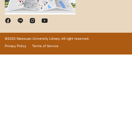
©2025 Naresuan University Library. All right reserved.
Privacy Policy
Terms of Service