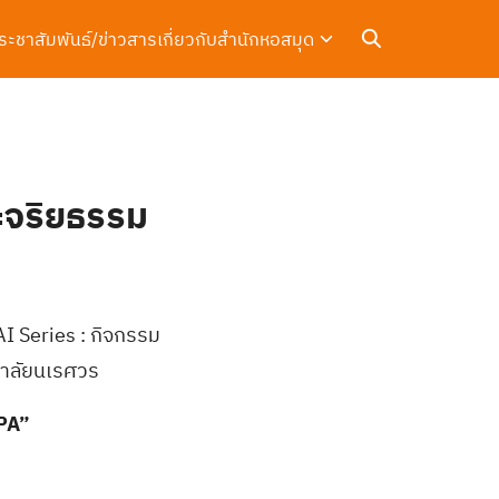
ระชาสัมพันธ์/ข่าวสาร
เกี่ยวกับสำนักหอสมุด
ละจริยธรรม
I Series : กิจกรรม
ทยาลัยนเรศวร
DPA”